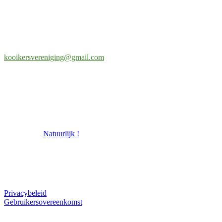
Eendenkooi Stichting
Adres secretariaat
Ringoven 26
3402 SB IJSSELSTEIN
kooikersvereniging@gmail.com
© 2026 Eendenkooistichting
powered by
Natuurlijk !
Privacybeleid
Gebruikersovereenkomst