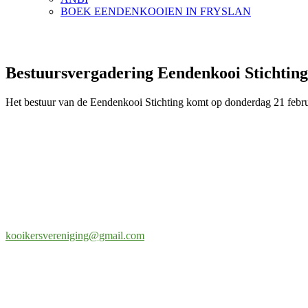
BOEK EENDENKOOIEN IN FRYSLAN
Bestuursvergadering Eendenkooi Stichting
Het bestuur van de Eendenkooi Stichting komt op donderdag 21 febru
Eendenkooi Stichting
Adres secretariaat
Ringoven 26
3402 SB IJSSELSTEIN
kooikersvereniging@gmail.com