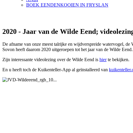
BOEK EENDENKOOIEN IN FRYSLAN
2020 - Jaar van de Wilde Eend; videolezin
De afname van onze meest talrijke en wijdverspreide watervogel, d
Sovon heeft daarom 2020 uitgeroepen tot het jaar van de Wilde Eend.
Zijn interessante videolezing over de Wilde Eend is
hier
te bekijken.
En u heeft toch de Kuikenteller-App al geïnstalleerd van
kuikenteller.
Eendenkooi Stichting
Adres secretariaat
Ringoven 26
3402 SB IJSSELSTEIN